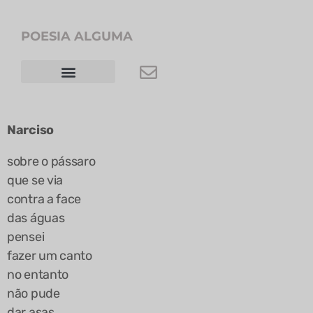
POESIA ALGUMA
RODRIGO VAZ
Narciso
sobre o pássaro
que se via
contra a face
das águas
pensei
fazer um canto
no entanto
não pude
dar asas