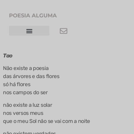
POESIA ALGUMA
RODRIGO VAZ
Tao
Não existe a poesia
das árvores e das flores
só há flores
nos campos do ser
não existe a luz solar
nos versos meus
que o meu Sol não se vai com a noite
não existem verdades