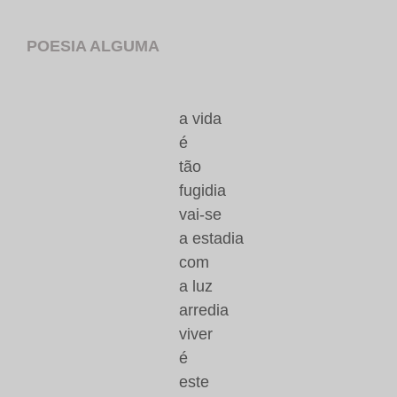
POESIA ALGUMA
a vida
é
tão
fugidia
vai-se
a estadia
com
a luz
arredia
viver
é
este