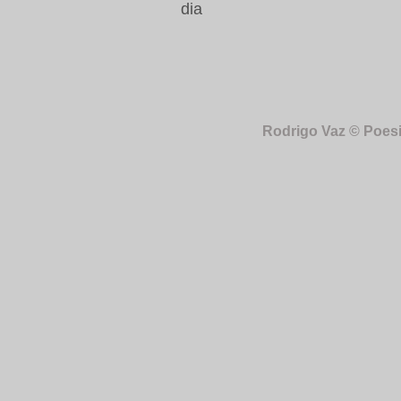
dia
Rodrigo Vaz © Poes